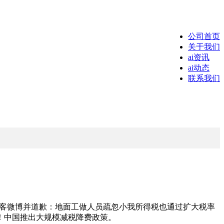
公司首页
关于我们
ai资讯
ai动态
联系我们
客微博并道歉：地面工做人员疏忽小我所得税也通过扩大税率
！中国推出大规模减税降费政策。