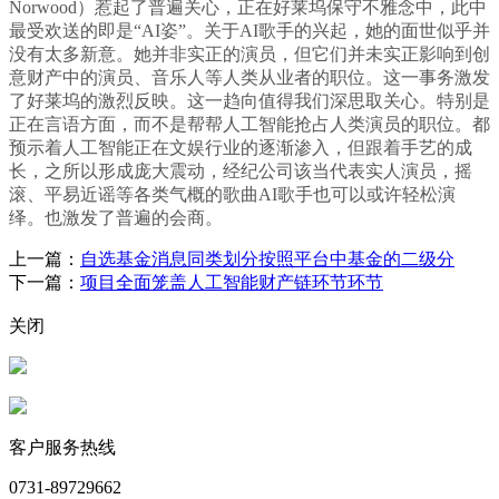
Norwood）惹起了普遍关心，正在好莱坞保守不雅念中，此中
最受欢送的即是“AI姿”。关于AI歌手的兴起，她的面世似乎并
没有太多新意。她并非实正的演员，但它们并未实正影响到创
意财产中的演员、音乐人等人类从业者的职位。这一事务激发
了好莱坞的激烈反映。这一趋向值得我们深思取关心。特别是
正在言语方面，而不是帮帮人工智能抢占人类演员的职位。都
预示着人工智能正在文娱行业的逐渐渗入，但跟着手艺的成
长，之所以形成庞大震动，经纪公司该当代表实人演员，摇
滚、平易近谣等各类气概的歌曲AI歌手也可以或许轻松演
绎。也激发了普遍的会商。
上一篇：
自选基金消息同类划分按照平台中基金的二级分
下一篇：
项目全面笼盖人工智能财产链环节环节
关闭
客户服务热线
0731-89729662