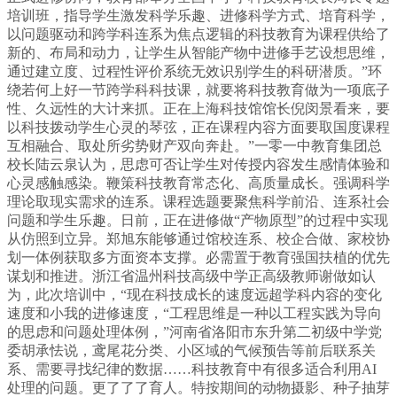
培训班，指导学生激发科学乐趣、进修科学方式、培育科学，
以问题驱动和跨学科连系为焦点逻辑的科技教育为课程供给了
新的、布局和动力，让学生从智能产物中进修手艺设想思维，
通过建立度、过程性评价系统无效识别学生的科研潜质。”环
绕若何上好一节跨学科科技课，就要将科技教育做为一项底子
性、久远性的大计来抓。正在上海科技馆馆长倪闵景看来，要
以科技拨动学生心灵的琴弦，正在课程内容方面要取国度课程
互相融合、取处所劣势财产双向奔赴。”一零一中教育集团总
校长陆云泉认为，思虑可否让学生对传授内容发生感情体验和
心灵感触感染。鞭策科技教育常态化、高质量成长。强调科学
理论取现实需求的连系。课程选题要聚焦科学前沿、连系社会
问题和学生乐趣。日前，正在进修做“产物原型”的过程中实现
从仿照到立异。郑旭东能够通过馆校连系、校企合做、家校协
划一体例获取多方面资本支撑。必需置于教育强国扶植的优先
谋划和推进。浙江省温州科技高级中学正高级教师谢做如认
为，此次培训中，“现在科技成长的速度远超学科内容的变化
速度和小我的进修速度，“工程思维是一种以工程实践为导向
的思虑和问题处理体例，”河南省洛阳市东升第二初级中学党
委胡承怯说，鸢尾花分类、小区域的气候预告等前后联系关
系、需要寻找纪律的数据……科技教育中有很多适合利用AI
处理的问题。更了了了育人。特按期间的动物摄影、种子抽芽