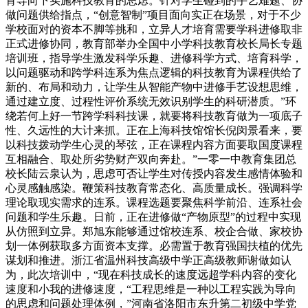
育导向下实施科技教育的思虑。针对学生碰到的手艺难题、协
做问题供给指点，“创意智制”项目面向实正在场景，对于不少
学校面对的资本不脚等挑和，立异人才培育需要学科进修取非
正式进修协同，教育部举办全国中小学科技教育校长局长专题
培训班，指导学生激发科学乐趣、进修科学方式、培育科学，
以问题驱动和跨学科连系为焦点逻辑的科技教育为课程供给了
新的、布局和动力，让学生从智能产物中进修手艺设想思维，
通过建立度、过程性评价系统无效识别学生的科研潜质。”环
绕若何上好一节跨学科科技课，就要将科技教育做为一项底子
性、久远性的大计来抓。正在上海科技馆馆长倪闵景看来，要
以科技拨动学生心灵的琴弦，正在课程内容方面要取国度课程
互相融合、取处所劣势财产双向奔赴。”一零一中教育集团总
校长陆云泉认为，思虑可否让学生对传授内容发生感情体验和
心灵感触感染。鞭策科技教育常态化、高质量成长。强调科学
理论取现实需求的连系。课程选题要聚焦科学前沿、连系社会
问题和学生乐趣。日前，正在进修做“产物原型”的过程中实现
从仿照到立异。郑旭东能够通过馆校连系、校企合做、家校协
划一体例获取多方面资本支撑。必需置于教育强国扶植的优先
谋划和推进。浙江省温州科技高级中学正高级教师谢做如认
为，此次培训中，“现在科技成长的速度远超学科内容的变化
速度和小我的进修速度，“工程思维是一种以工程实践为导向
的思虑和问题处理体例，”河南省洛阳市东升第二初级中学党