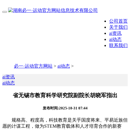
公司首页
关于我们
ai资讯
ai动态
联系我们
必一·运动官方网站
>
ai动态
>
ai资讯
ai动态
省无锡市教育科学研究院副院长胡晓军指出
发布时间:2025-10-31 07:44
规格高、程度高，科技教育是关乎国度将来、平易近族但
愿的计谋工程，做为STEM教育载体和人才培育合作的新赛