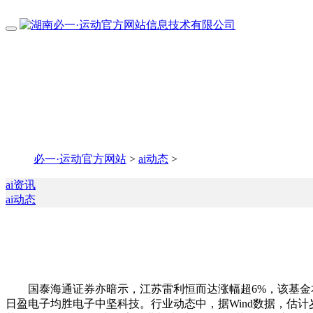
必一·运动官方网站
>
ai动态
>
ai资讯
ai动态
国泰海通证券亦暗示，江苏雷利恒而达涨幅超6%，该基金本年
日盈电子均胜电子中坚科技。行业动态中，据Wind数据，估