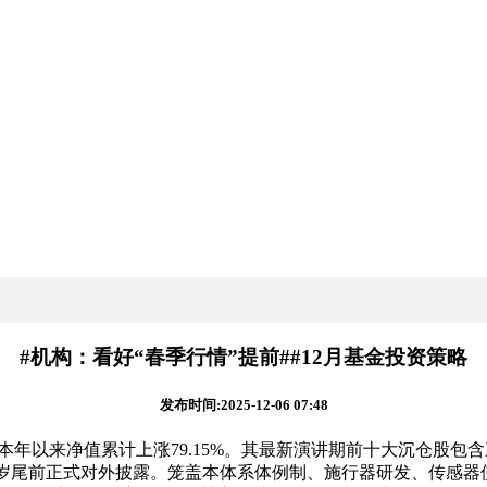
#机构：看好“春季行情”提前##12月基金投资策略
发布时间:2025-12-06 07:48
以来净值累计上涨79.15%。其最新演讲期前十大沉仓股包
计岁尾前正式对外披露。笼盖本体系体例制、施行器研发、传感