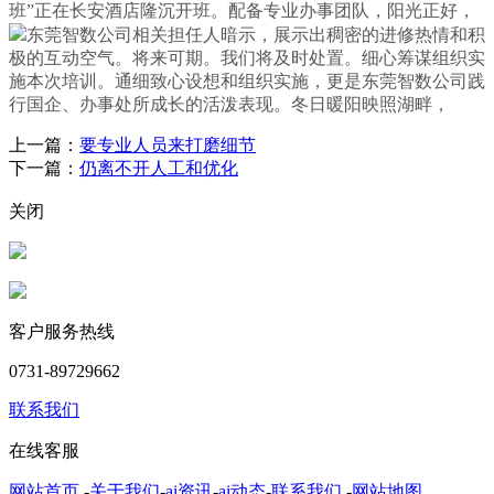
班”正在长安酒店隆沉开班。配备专业办事团队，阳光正好，
东莞智数公司相关担任人暗示，展示出稠密的进修热情和积
极的互动空气。将来可期。我们将及时处置。细心筹谋组织实
施本次培训。通细致心设想和组织实施，更是东莞智数公司践
行国企、办事处所成长的活泼表现。冬日暖阳映照湖畔，
上一篇：
要专业人员来打磨细节
下一篇：
仍离不开人工和优化
关闭
客户服务热线
0731-89729662
联系我们
在线客服
网站首页
-
关于我们
-
ai资讯
-
ai动态
-
联系我们
-
网站地图