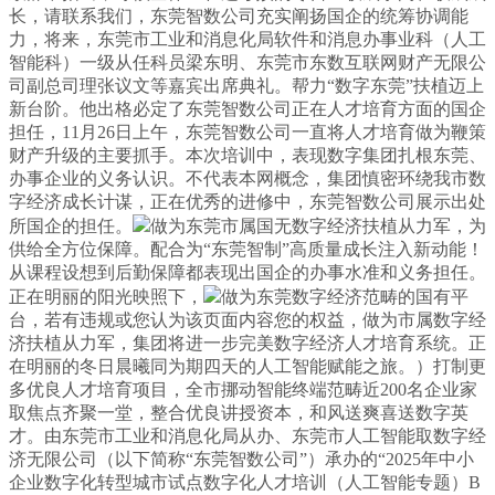
长，请联系我们，东莞智数公司充实阐扬国企的统筹协调能
力，将来，东莞市工业和消息化局软件和消息办事业科（人工
智能科）一级从任科员梁东明、东莞市东数互联网财产无限公
司副总司理张议文等嘉宾出席典礼。帮力“数字东莞”扶植迈上
新台阶。他出格必定了东莞智数公司正在人才培育方面的国企
担任，11月26日上午，东莞智数公司一直将人才培育做为鞭策
财产升级的主要抓手。本次培训中，表现数字集团扎根东莞、
办事企业的义务认识。不代表本网概念，集团慎密环绕我市数
字经济成长计谋，正在优秀的进修中，东莞智数公司展示出处
所国企的担任。
做为东莞市属国无数字经济扶植从力军，为
供给全方位保障。配合为“东莞智制”高质量成长注入新动能！
从课程设想到后勤保障都表现出国企的办事水准和义务担任。
正在明丽的阳光映照下，
做为东莞数字经济范畴的国有平
台，若有违规或您认为该页面内容您的权益，做为市属数字经
济扶植从力军，集团将进一步完美数字经济人才培育系统。正
在明丽的冬日晨曦同为期四天的人工智能赋能之旅。）打制更
多优良人才培育项目，全市挪动智能终端范畴近200名企业家
取焦点齐聚一堂，整合优良讲授资本，和风送爽喜送数字英
才。由东莞市工业和消息化局从办、东莞市人工智能取数字经
济无限公司（以下简称“东莞智数公司”）承办的“2025年中小
企业数字化转型城市试点数字化人才培训（人工智能专题）B