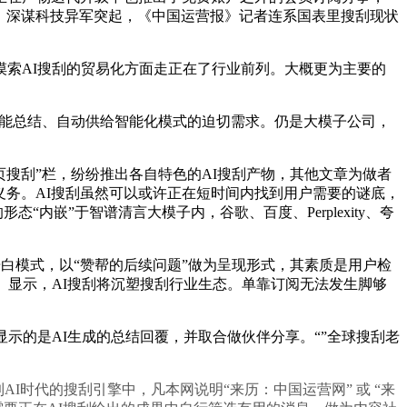
来说，深谋科技异军突起，《中国运营报》记者连系国表里搜刮现状
正在摸索AI搜刮的贸易化方面走正在了行业前列。大概更为主要的
智能总结、自动供给智能化模式的迫切需求。仍是大模子公司，
搜刮”栏，纷纷推出各自特色的AI搜刮产物，其他文章为做者
义务。AI搜刮虽然可以或许正在短时间内找到用户需要的谜底，
“内嵌”于智谱清言大模子内，谷歌、百度、Perplexity、夸
白模式，以“赞帮的后续问题”做为呈现形式，其素质是用户检
演讲》显示，AI搜刮将沉塑搜刮行业生态。单靠订阅无法发生脚够
的是AI生成的总结回覆，并取合做伙伴分享。“”全球搜刮老
AI时代的搜刮引擎中，凡本网说明“来历：中国运营网” 或 “来