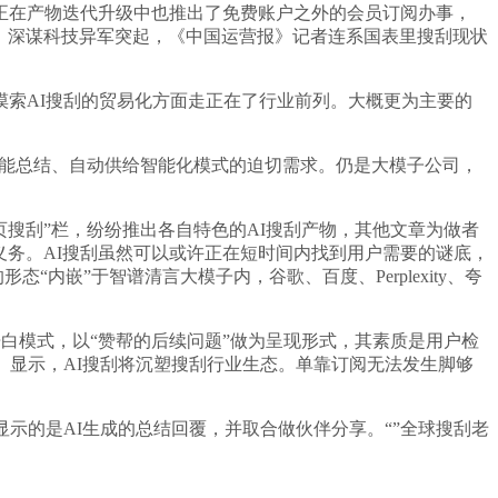
正在产物迭代升级中也推出了免费账户之外的会员订阅办事，
来说，深谋科技异军突起，《中国运营报》记者连系国表里搜刮现状
正在摸索AI搜刮的贸易化方面走正在了行业前列。大概更为主要的
智能总结、自动供给智能化模式的迫切需求。仍是大模子公司，
搜刮”栏，纷纷推出各自特色的AI搜刮产物，其他文章为做者
义务。AI搜刮虽然可以或许正在短时间内找到用户需要的谜底，
“内嵌”于智谱清言大模子内，谷歌、百度、Perplexity、夸
白模式，以“赞帮的后续问题”做为呈现形式，其素质是用户检
演讲》显示，AI搜刮将沉塑搜刮行业生态。单靠订阅无法发生脚够
的是AI生成的总结回覆，并取合做伙伴分享。“”全球搜刮老