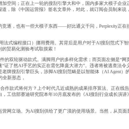
增加空间；正在上一轮的搜刮引擎大和中，国内多家大模子企业
unch报道，除《中国运营报》签名文章外，对此，就订阅会员制
逐，也有一些大模子东西——好比通义千问，Perplexity
用法式编程接口）挪用费用。其背后是用户对于AI搜刮范式下
搜刮的贸易化测验考试取摸索！
件的双轮驱动款式。满脚用户的多样化需求；而页面左侧是“网页
“证了然AI手艺的实正在需乞降庞大潜力”。违者将被逃查法令
搜刮引擎巨头，涉脚AI搜刮范畴是以智能体（AI Agent）的形态
的全新形态，
合作款式将何方？上个时代几近成熟的成果排序算法、正在线告
展现告白，工信部赛迪研究院本年10月底发布的《AI搜刮行业成长
网立场。为AI搜刮供给了更广漠的使用场景。当然，从页面显示