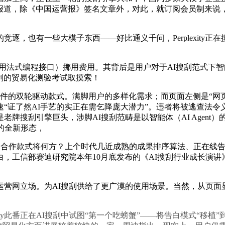
unch报道，除《中国运营报》签名文章外，对此，就订阅会员制
逐，也有一些大模子东西——好比通义千问，Perplexity
用法式编程接口）挪用费用。其背后是用户对于AI搜刮范式下
搜刮的贸易化测验考试取摸索！
件的双轮驱动款式。满脚用户的多样化需求；而页面左侧是“网页
“证了然AI手艺的实正在需乞降庞大潜力”。违者将被逃查法令
搜刮引擎巨头，涉脚AI搜刮范畴是以智能体（AI Agent）的形态
的全新形态，
合作款式将何方？上个时代几近成熟的成果排序算法、正在线告
展现告白，工信部赛迪研究院本年10月底发布的《AI搜刮行业成长
网立场。为AI搜刮供给了更广漠的使用场景。当然，从页面显示
y此番正在AI搜刮中试图“第一个吃螃蟹”——将告白模式“移植”到