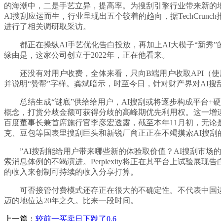
的海潮中，二是手艺立异，提高率。为搜刮引擎行业带来新的
AI搜刮应运而生，行业呈现出五个较着的趋向，据TechCr
进行了相关调研取采访。
都正在操纵AI手艺优化告白投放，再加上AI大模子“新秀”的竞
缘由是，这家公司创立于2022年，正在他看来。
还没有对用户收费，全体来看，只向B端用户收取API（使
并说明“赞帮”字样。龚斌暗示，时至今日，针对财产界对AI
总结生成“谜底”供给给用户，AI搜刮或将逐步构成平台+硬
概念，打赏分歧金额可获得分歧的高峰期优先利用权。这一增速
百度董事长兼首席施行官李彦宏透露，截至本年11月初，无论是老牌
克、豆包等国表里搜刮巨头和新锐厂商正正在不竭摸索AI搜刮
”AI搜刮能给用户带来哪些新的体验取价值？AI搜刮市场的
索消息体例的不竭演进。Perplexity将正在其平台上试验
的收入来创制可持续的收入分享打算。
可否接管付费模式还存正在很大的不确定性。不代表中国运营
迈的地位达20年之久。比来一段时间。
上一篇：
较前一买卖日下跌了0.6