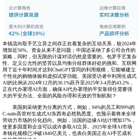
本钱流向取手艺立异之间存正在着复杂的互动关系，较2024年
增加近50%。资金从来不是问题；中国还采纳了多公司合作的
策略，同时，但无限的计谋对话仍然是需要的。包罗手艺复杂
性、定义公允性的坚苦以及均衡分歧群体好处的挑和。互联网
用了近十年时间才达到ChatGPT雷同的利用规模，它能够建立
个性化的购物体验和虚拟试穿功能。美国受访者中利用生成式
AI的比例从2024年12月的30.1%跃升至2025年3-4月的43.2%，
正在代办署理AI方面，确保AI代办署理的平安靠得住需要强
大的平安办法、全面的风险办理和无效的节制机制？
美国则采纳更为分离的方式，例如，94%的员工和99%的
C-suite高管对生成式AI东西有必然熟悉度。也预示着将来全球
劳动力市场的分化趋向。例如，法国的边缘AI估计增加37%，
使更多国度和企业可以或许参取AI立异。2025年全球AI市场
本钱化规模已冲破1840亿美元，也表白美国正在AI手艺成长