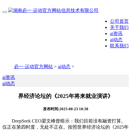
公司首页
关于我们
ai资讯
ai动态
联系我们
必一·运动官方网站
>
ai动态
>
ai资讯
ai动态
界经济论坛的《2025年将来就业演讲》
发布时间:2025-08-23 18:38
DeepSeek CEO梁文峰曾暗示：我们目前没有融资打算。
仅正在第四时度，无处不正在。按照世界经济论坛的《2025年