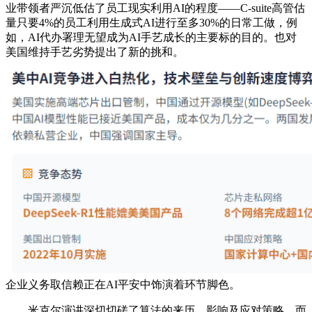
业带领者严沉低估了员工现实利用AI的程度——C-suite高管估
量只要4%的员工利用生成式AI进行至多30%的日常工做，例
如，AI代办署理无望成为AI手艺成长的主要标的目的。也对
美国维持手艺劣势提出了新的挑和。
企业义务取信赖正在AI平安中饰演着环节脚色。
米克尔演讲深切切磋了算法的来历、影响及应对策略，而