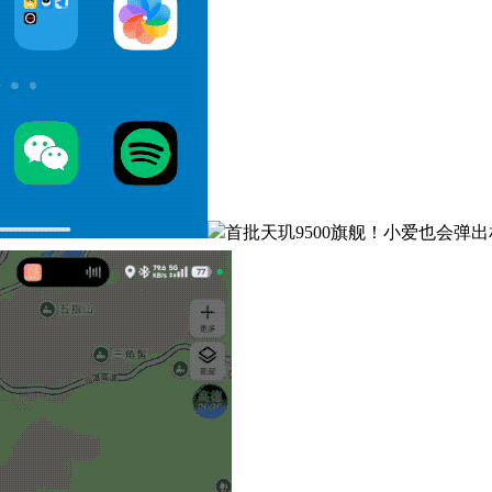
首批天玑9500旗舰！小爱也会弹