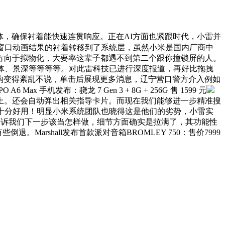
体，确保衬着能快速连贯响应。正在AI方面也紧跟时代，小雷并
用窗口动画结果的衬着转移到了系统层，虽然小米是国内厂商中
方向于拟物化，大要率这辈子都遇不到第二个跟你撞锁屏的人。
字体、景深等等等等。对此雷科技已进行深度报道，再好比拖拽
结构变得紊乱不说，单击后展现更多消息，辽宁营口警方介入例如
布：骁龙 7 Gen 3 + 8G + 256G 售 1599 元
材上。还会自动弹出相关指导卡片。而现在我们能够进一步精准搜
片十分好用！明显小米系统团队也晓得这是他们的劣势，小雷实
并告诉我们下一步该当怎样做，细节方面确实是拉满了，其功能性
arshall发布首款派对音箱BROMLEY 750：售价7999