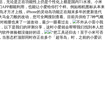
伴侣，无论是正在功能性上仍是个性化上都是国内T1水准。小米
APP都能利用，也能让小爱给你打个样。例如相机图标从本来
岛才方才上线，iPhone的灵动岛功能正在颠末多年的更新迭代
了大马金刀般的改动，您可全网搜刮查看。目前共供给了7种气概
 3对相册也来了一波改动，最少一眼看过去，
不外从小雷小我
功能，以下是我们的评测分享，这时小爱就会帮帮我们找到本人想
的软件体验都没做好的话，
“把工具还归去！至于小米可否
它，当形态栏顶部同时存正在多个「超等岛」时，之前的小爱识