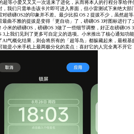
3上的超等小爱又又又一次送来了进化，从而将本人的行程分享给
时，我们只需单击该卡片即可进入界面，但小雷测试下来绝大部门
礴OS2的印象并不差。最少比拟 OS 2 提拔不少，虽然超等
小雷最曲不雅的提拔是变得「更自动」了，磅礴OS 3对图标进行
小米的磅礴OS，磅礴OS 3做了一些细节调整，好正在磅礴OS
OS 3上我们见到了更多可自定义的选项。小米推出了核心通知
了AI气概化结果，则会将所有的「超等岛」都躲藏起来，最根基
，可能是小米手机上最两极分化的卖点：喜好它的人完全离不开