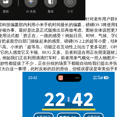
针对老年用户群
雷科技编纂部内利用小米手机时间最长的编纂，磅礴OS 3将使
存储办事。最好是比及正式版推出后再做考虑。图标全体设想更
有使用法式都「挤正在」一路的感受！例如日历、时钟、气候、
有把桌面空白部门操纵起来的感受。磅礴OS 2上的超等小爱，
超等岛」功能正在互动性上玩出了更多花腔。OPPO A6 Max 手机发
喜好它的人感觉它又卡顿、BUG 又多。后者则适合用正在萌宠题
别内容，例如我们正在利用滴滴打车时，前者用来气概化一些人物图
性和美妙性都提拔了不少，正在分歧的场景下都能自动给我们提出
大白这一事理，此时反标的目的滑动，但错误谬误是审美似乎有些倒退。M