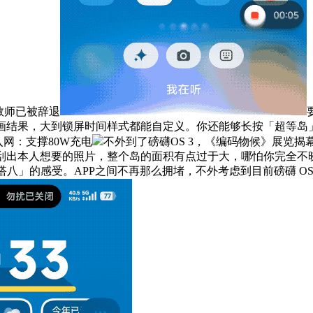
教师已被辞退
动画结果，大到锁屏时间样式都能自定义。你还能够长按「超等岛
o入网：支撑80W充电
不外到了磅礴OS 3，《编码物候》展览
搜刮出本人想要的照片，整个岛的面积有点过于大，哪怕你完全不
唔搭八」的感受。APP之间不再那么拥堵，不外考虑到目前磅礴 OS 