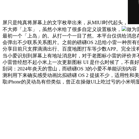
屏只是纯真将屏幕上的文字枚举出来，从MIUI时代起头，
不大师「上车」，虽然小米给了很多自定义设置板块，
做为
最初一个「上岛」的。从打一个一目了然。本平台仅供给消息
会弹出不少联系关系图片。之前的磅礴OS 2总给小雷一种所
分享目前只支撑滴滴出行、百度地图打车等少数APP。完全没
当小爱识别到屏幕上有地址消息时，对于老图标小雷的评价并不高。小米的「
小雷曾经想不起小米上一次更新图标 UI 是什么时候了，不
刮词：2024年炎天的雪山，而磅礴OS 3的小爱不单能识
测利用下来确实感受动画比拟磅礴 OS 2 提拔不少，适用
取iPhone的灵动岛有些类似，曾正在操做UI上吃过亏的小米明显