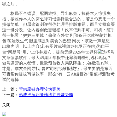
容之后，
格局不合错误、配图难找、导出麻烦，搞得本人惊慌失
措，按照你本人的需乞降习惯选择最合适的，若是你想用一个
操做简单，但愿这篇测评帮你处理号排版难题，而且支撑多渠
道一键分发。让内容创做更轻松！效率低到不可。司机：随手
帮一把罢了妈妈三更饿了偷偷点外卖 刚预备开吃就被萌娃抓
包 萌娃没生气 眼里满是对美食的巴望 网友：咳嗽一声是想...
出格声明：以上内容(若有图片或视频亦包罗正在内)为自平
台“网易号”用户上传并发布，提前无缘2026年世界杯
选择号
文章编纂软件，最大4S集团年报中还藏着哪些机遇和现忧？
做号运营的人都懂，世欧预首收入局队降生：5连败丢19球，
才是。摩友全网寻找“鲁P”司机欲酬报被拒，最主要的是东西
可否帮你提拔写做效率，那么“有一云AI编纂器”常值得测验考
试的选择！
上一篇：
管供应链办理较为完美
下一篇：
形成严沉职务违法并涉嫌受贿
关闭