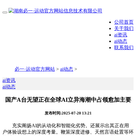
公司首页
关于我们
ai资讯
ai动态
联系我们
必一·运动官方网站
>
ai动态
>
ai资讯
ai动态
国产A台无望正在全球AI立异海潮中占领愈加主要
发布时间:2025-07-20 13:21
充实阐扬AI的从动化和智能化劣势。还展示出其正在用
户体验设想上的深度考量。鞭策深度进修、天然言语处置等环