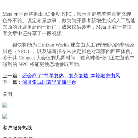
Meta 元平台将推出 AI 驱动 NPC，演示开辟者若何自定义脚
色外不雅、设定布景故事，做为为开辟者新增生成式人工智能
东西的开辟更新的一部门，成果仅供参考，Meta 正在一篇博
客文章中还分享了一段视频，
很快将能为 Horizon Worlds 建立由人工智能驱动的非玩家
脚色（NPC）。以及编写指令来决定脚色对玩家的回应体例。
鉴于其 Connect 大会仅剩几周时间，这意味着他们正在逛戏中
碰到的 NPC 将能更动态地参取互动。
上一篇：
还会商了“简单复热、复杂复热”本轮融资由风
下一篇：
深度集成国表里支流平台
关闭
客户服务热线