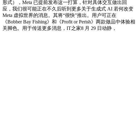
形式），Meta 已提前发布这一打算，针对具体交互做出回
应，我们很可能正在不久后听到更多关于生成式 AI 若何改变
Meta 虚拟世界的消息。其将“很快”推出。用户可正在
《Bobber Bay Fishing》和《Profit or Perish》两款做品中体验相
关脚色。用于传送更多消息，IT之家8 月 29 日动静，