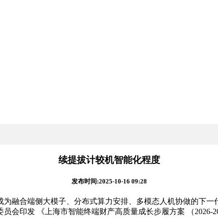
续提拔计较机智能化程度
发布时间:2025-10-16 09:28
融合端侧大模子、分布式算力安排、多模态人机协做的下一代
会印发 《上海市智能终端财产高质量成长步履方案 （2026-