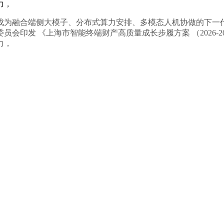
力，
融合端侧大模子、分布式算力安排、多模态人机协做的下一代
会印发 《上海市智能终端财产高质量成长步履方案 （2026-
力，