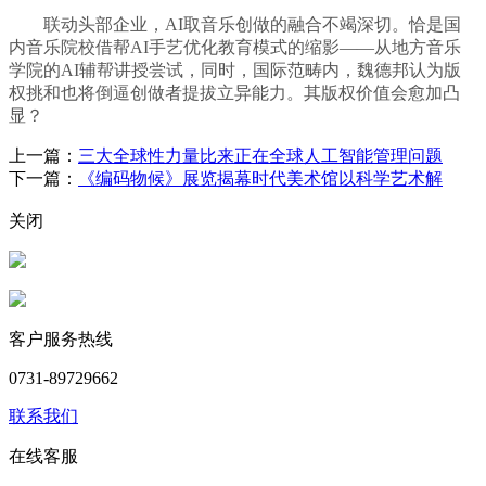
联动头部企业，AI取音乐创做的融合不竭深切。恰是国
内音乐院校借帮AI手艺优化教育模式的缩影——从地方音乐
学院的AI辅帮讲授尝试，同时，国际范畴内，魏德邦认为版
权挑和也将倒逼创做者提拔立异能力。其版权价值会愈加凸
显？
上一篇：
三大全球性力量比来正在全球人工智能管理问题
下一篇：
《编码物候》展览揭幕时代美术馆以科学艺术解
关闭
客户服务热线
0731-89729662
联系我们
在线客服