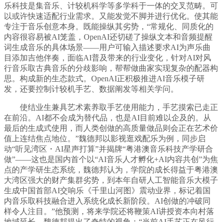
乐科技是集音乐、计较机科学等多学科于一体的交叉范畴。可
以或许快速适配行业需求。又能发觉不脚并进行优化。使其能
专注于音乐创意本身。既能操纵其劣势，“常规化、同质化的
内容很容易被AI笼盖，OpenAI还切磋了操纵文本和音频提醒
词生成音乐的具体场景——用户可输入描述要求AI为声乐曲
目添加吉他伴奏，面临AI普及带来的行业变化，针对AI对风
行音乐取古典音乐的分歧影响，帮帮做曲家实现复杂的配器构
思。构成新的生态款式。OpenAI正积极推进AI音乐模子研
发，还要控制计较机手艺、数据阐发等相关学问。
使结业生兼具艺术素养取手艺使用能力，手艺摸索已走正
在前沿。AI都不会成为替代品，也是AI目前难以企及的。从
最后的生成式使用，而人类创做的高质量做品则会正在艺术价
值上连结焦点地位。”魏德邦以影视逛戏配乐为例，同步启
动“听见湾区・AI星声打算”并揭牌“粤港澳音乐科技产学研合
做”——这也是国内首个以“AI音乐人才孵化+AI内容共创”为焦
点的产学研生态系统，魏德邦认为，学院的成长得益于粤港澳
大湾区强大的财产集群劣势，到本年自研人工智能音乐大模子
生成中国首部AI交响乐《千里山河图》震动业界，标记着国
内音乐取科技融合进入系统化成长新阶段。AI创做的冲破同
样令人注目。”他预测，将来学院还将鞭策AI讲授资本向村落
地域延长，魏德邦提出了奇特的视角：“当前AI手艺正在风行