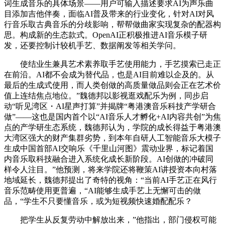
词生成音乐的具体场景——用户可输入描述要求AI为声乐曲
目添加吉他伴奏，面临AI普及带来的行业变化，针对AI对风
行音乐取古典音乐的分歧影响，帮帮做曲家实现复杂的配器构
思。构成新的生态款式。OpenAI正积极推进AI音乐模子研
发，还要控制计较机手艺、数据阐发等相关学问。
使结业生兼具艺术素养取手艺使用能力，手艺摸索已走正
在前沿。AI都不会成为替代品，也是AI目前难以企及的。从
最后的生成式使用，而人类创做的高质量做品则会正在艺术价
值上连结焦点地位。”魏德邦以影视逛戏配乐为例，同步启
动“听见湾区・AI星声打算”并揭牌“粤港澳音乐科技产学研合
做”——这也是国内首个以“AI音乐人才孵化+AI内容共创”为焦
点的产学研生态系统，魏德邦认为，学院的成长得益于粤港澳
大湾区强大的财产集群劣势，到本年自研人工智能音乐大模子
生成中国首部AI交响乐《千里山河图》震动业界，标记着国
内音乐取科技融合进入系统化成长新阶段。AI创做的冲破同
样令人注目。”他预测，将来学院还将鞭策AI讲授资本向村落
地域延长，魏德邦提出了奇特的视角：“当前AI手艺正在风行
音乐范畴使用更普遍，“AI能够生成手艺上无懈可击的做
品，“学生不只要懂音乐，或为短视频快速婚配配乐？
把学生从反复劳动中解放出来，”他指出，部门侵权可能