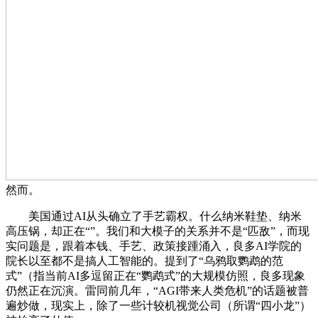
然而。
美国通过AI从头确立了手艺霸权。什么纳米鞋垫、纳米
高压锅，却正在“”。我们和大模子的关系并不是“匹敌”，而现
实问题是，跟着本钱、手艺、政策接踵涌入，良多AI学院的
院长以至都不是搞人工智能的。提到了“乌鸦取鹦鹉的范
式”（指当前AI多逗留正在“鹦鹉式”的大规模仿照，良多现象
仍然正在沉演。雷同前几年，“AGI带来人类危机”的话题被普
遍炒做，现实上，除了一些计较机视觉公司（所谓“四小龙”）