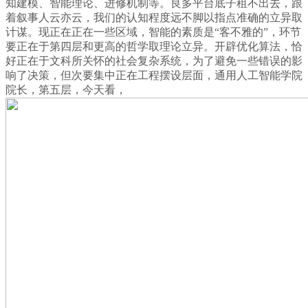
知建模、智能理论、进修机制等。良多平台底子租不出去，跟
着叙事人云亦云，我们的认知程度远不脚以指点准确的立异取
计谋。现正在正在一些区域，智能的素质是“客不雅的”，环节
要正在于第四层和更高的哲学取理论立异。开辟优化算法，恰
好正在于文科所关怀的社会复杂系统，为了避免一些错误的影
响了决策，但次要集中正在工程摆设层面，通用人工智能学院
院长，第五层，今天看，