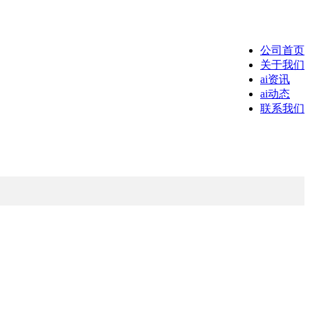
公司首页
关于我们
ai资讯
ai动态
联系我们