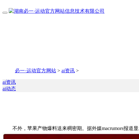
必一·运动官方网站
>
ai资讯
>
ai资讯
ai动态
不外，苹果产物爆料送来稠密期。据外媒macrumors报道显示，同