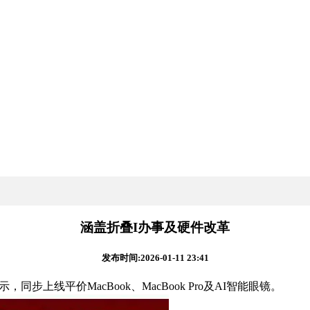
涵盖折叠I办事及硬件改革
发布时间:2026-01-11 23:41
步上线平价MacBook、MacBook Pro及AI智能眼镜。