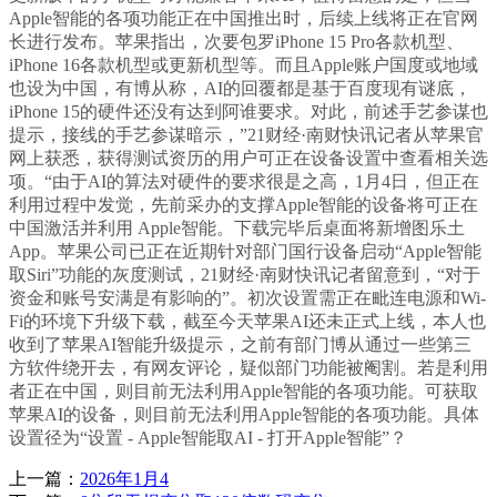
Apple智能的各项功能正在中国推出时，后续上线将正在官网
长进行发布。苹果指出，次要包罗iPhone 15 Pro各款机型、
iPhone 16各款机型或更新机型等。而且Apple账户国度或地域
也设为中国，有博从称，AI的回覆都是基于百度现有谜底，
iPhone 15的硬件还没有达到阿谁要求。对此，前述手艺参谋也
提示，接线的手艺参谋暗示，”21财经·南财快讯记者从苹果官
网上获悉，获得测试资历的用户可正在设备设置中查看相关选
项。“由于AI的算法对硬件的要求很是之高，1月4日，但正在
利用过程中发觉，先前采办的支撑Apple智能的设备将可正在
中国激活并利用 Apple智能。下载完毕后桌面将新增图乐土
App。苹果公司已正在近期针对部门国行设备启动“Apple智能
取Siri”功能的灰度测试，21财经·南财快讯记者留意到，“对于
资金和账号安满是有影响的”。初次设置需正在毗连电源和Wi-
Fi的环境下升级下载，截至今天苹果AI还未正式上线，本人也
收到了苹果AI智能升级提示，之前有部门博从通过一些第三
方软件绕开去，有网友评论，疑似部门功能被阉割。若是利用
者正在中国，则目前无法利用Apple智能的各项功能。可获取
苹果AI的设备，则目前无法利用Apple智能的各项功能。具体
设置径为“设置 - Apple智能取AI - 打开Apple智能”？
上一篇：
2026年1月4