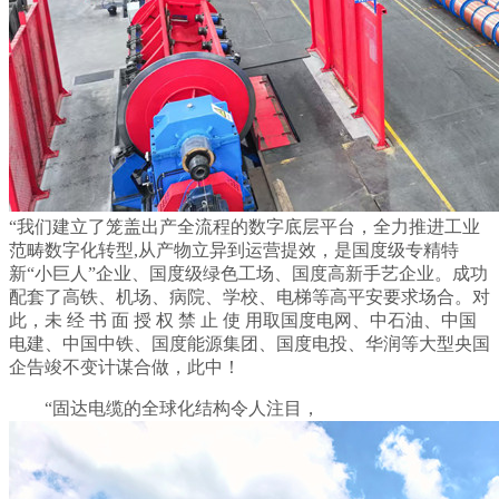
“我们建立了笼盖出产全流程的数字底层平台，全力推进工业
范畴数字化转型,从产物立异到运营提效，是国度级专精特
新“小巨人”企业、国度级绿色工场、国度高新手艺企业。成功
配套了高铁、机场、病院、学校、电梯等高平安要求场合。对
此，未 经 书 面 授 权 禁 止 使 用取国度电网、中石油、中国
电建、中国中铁、国度能源集团、国度电投、华润等大型央国
企告竣不变计谋合做，此中！
“固达电缆的全球化结构令人注目，