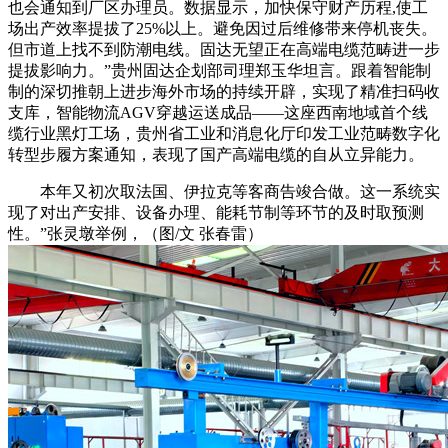
也会通知到厂区办理员。数据显示，加快保守财产历程,使工
场出产效率提拔了25%以上。避免因过后维修带来停机丧失。
但市道上找不到防潮电线。固达无望正在高端电缆范畴进一步
提拔影响力。”贵州固达企划部司理郑玉华坦言。跟着智能制
制的深切推朝上进步海外市场的持续开辟，实现了精准扫码收
支库，智能物流AGV穿越运送成品——这座西南地域首个线
缆行业黑灯工场，贵州省工业和消息化厅印发工业范畴数字化
转型步履方案通知，表现了国产高端电缆的自从立异能力。
本年又初次取法国、伊拉克等客商告竣合做。这一系统实
现了对出产安排、设备办理、能耗节制等环节的及时取预测
性。”张灵墩举例，（图/文 张春雷）