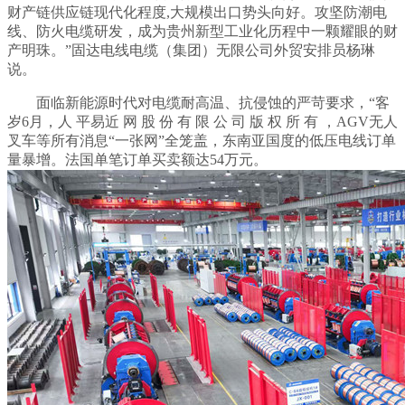
财产链供应链现代化程度,大规模出口势头向好。攻坚防潮电
线、防火电缆研发，成为贵州新型工业化历程中一颗耀眼的财
产明珠。”固达电线电缆（集团）无限公司外贸安排员杨琳
说。
面临新能源时代对电缆耐高温、抗侵蚀的严苛要求，“客
岁6月，人 平易近 网 股 份 有 限 公 司 版 权 所 有 ，AGV无人
叉车等所有消息“一张网”全笼盖，东南亚国度的低压电线订单
量暴增。法国单笔订单买卖额达54万元。