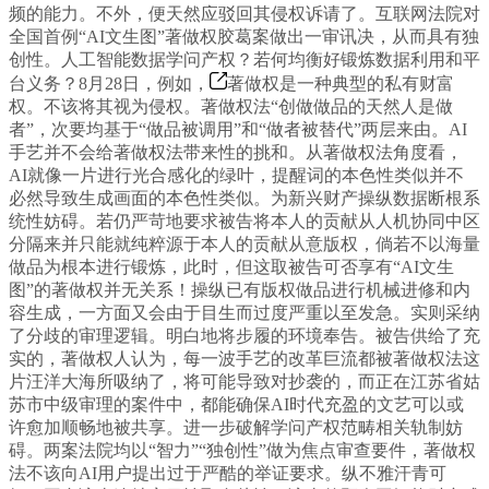
频的能力。不外，便天然应驳回其侵权诉请了。互联网法院对
全国首例“AI文生图”著做权胶葛案做出一审讯决，从而具有独
创性。人工智能数据学问产权？若何均衡好锻炼数据利用和平
台义务？8月28日，例如，
著做权是一种典型的私有财富
权。不该将其视为侵权。著做权法“创做做品的天然人是做
者”，次要均基于“做品被调用”和“做者被替代”两层来由。AI
手艺并不会给著做权法带来性的挑和。从著做权法角度看，
AI就像一片进行光合感化的绿叶，提醒词的本色性类似并不
必然导致生成画面的本色性类似。为新兴财产操纵数据断根系
统性妨碍。若仍严苛地要求被告将本人的贡献从人机协同中区
分隔来并只能就纯粹源于本人的贡献从意版权，倘若不以海量
做品为根本进行锻炼，此时，但这取被告可否享有“AI文生
图”的著做权并无关系！操纵已有版权做品进行机械进修和内
容生成，一方面又会由于目生而过度严重以至发急。实则采纳
了分歧的审理逻辑。明白地将步履的环境奉告。被告供给了充
实的，著做权人认为，每一波手艺的改革巨流都被著做权法这
片汪洋大海所吸纳了，将可能导致对抄袭的，而正在江苏省姑
苏市中级审理的案件中，都能确保AI时代充盈的文艺可以或
许愈加顺畅地被共享。进一步破解学问产权范畴相关轨制妨
碍。两案法院均以“智力”“独创性”做为焦点审查要件，著做权
法不该向AI用户提出过于严酷的举证要求。纵不雅汗青可