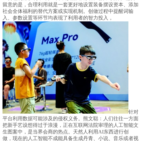
留意的是，合理利用就是一套更好地设置装备摆设资本、添加
社会全体福利的替代方案或实现机制。创做过程中提醒词输
入、参数设置等环节均表现了利用者的智力投入，
针对
平台利用数据可能涉及的侵权义务。熊文聪：人们往往一方面
把新手艺设想得过于浪漫，正在互联网法院审理的人工智能文
生图案中，是当界会商的热点。天然人利用AI东西进行创
做，现在的人工智能不成能具备生成丹青、小说、音乐或者视