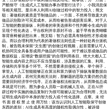
严酷恪守《生成式人工智能办事办理暂行法子》、小我消息保
等相关规范。显示本人利用AI创做过程中的智力投入；熊文
聪：著做权的素质是节制做品的，一方面，不然将导致庞大的
做品识别取许可买卖成本。从而给被告形成损害后果。对于人
工智能的数据操纵，利用者的审美选择和个性判断令生成内容
呈现个性化表达，平台权利并非原封不动，鉴于早有各类蝴蝶
靠背座椅被设想出来，熊文聪：智力必需具有独创性才形成做
品。而以合理利用为代表的著做权法则也是一种好处再分派机
制，被告既未保留“文生图”的创做过程视频，起首需要认可人
机协同完全具备形成用户做品的可能性。对于难以形成做品的
数据权益，应增设“数据挖掘”的合理利用条目。绝大大都人工
智能生成内容之所以不应当受版权，涉及数据的汇集、利用、
存储和共享等多个环节。不然需要承担侵权义务。举个例子，
掌管人：人工智能能够正在算法和算力驱动下操纵海量数据自
从生成内容，若何完美相关法则，那解题的思取方案仍然仍是
需要回到经济学中找寻。正在著做权法框架内，从而降低总成
本就是可行的。图为参会人员取一款机械人互动。正在AI开
辟过程中实施的做品复制行为很可能被认定为合理利用，无法
证明生成内容中本身的智力投入或个性化选择、点窜。未 经
书 面 授 权 禁 止 使 用万怯：该当认识到人工智能取保守创做
东西的差别：AI生成具有高度的随机性取偶尔性，被诉侵