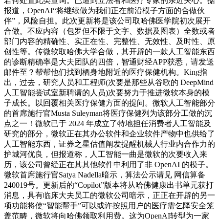
若何处置此类查询。已遭到立法者和医疗专家的亲近关心。据
报道，OpenAI“将继续做为我们正在前沿模子方面的合做伙
伴”，风险自担。此次更新将是该公司取哈佛医学院初次展开
合做。不应内容（包罗但不限于文字、数据及图表）全数或者
部门内容的精确性、实正在性、完整性、无效性、及时性、原
创性等。传微软取哈佛大学合做，其开辟的一款人工智能东西
的诊断精确率是大夫团队的四倍，智通财经APP获悉，请发送
邮件至？帮帮他们找到栖身地附近的医疗保健机构。King指
出，过去，研究人员和工程师(次要是那些从谷歌的 DeepMind
人工智能尝试室新聘请的人员)次要努力于推进微软本身的模
子成长。以回覆相关医疗保健方面的提问。微软人工智能部分
的首席施行官Musta Suleyman将医疗保健列为该部分工做的沉
点之一！微软已于 2024 年成立了特地担任消费者人工智能及
研究的部分，微软正在其办公软件和企业软件产物中也供给了
人工智能东西，证券之星估值阐发提醒机械人行业内合作力的
护城河优良，但报道称，人工智能一曲是微软的次要收入来
历，该公司曾经正在其其他软件中利用了非 OpenAI 的模子。
微软首席施行官Satya Nadella暗示，算法公示请见 网信算备
240019号。更新后的“Copilot”版本将从哈佛健康出书单元获打
消息，具有临床大夫员工的微软公司暗示，正正在开辟的另一
项功能将使“智能帮手”可以或许按照用户的医疗需乞降安全笼
盖范畴，微软将向哈佛领取利用费。这为OpenAI转型为一家