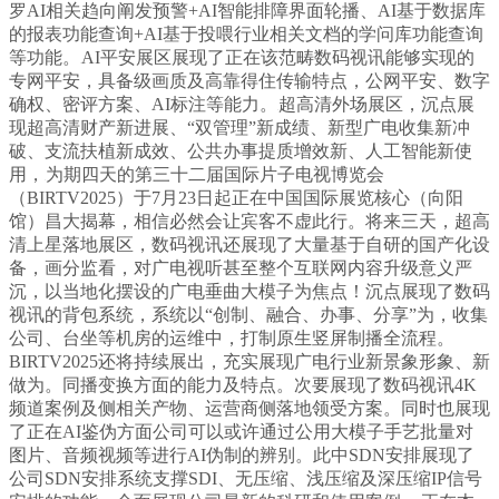
罗AI相关趋向阐发预警+AI智能排障界面轮播、AI基于数据库
的报表功能查询+AI基于投喂行业相关文档的学问库功能查询
等功能。
AI平安展区展现了正在该范畴数码视讯能够实现的
专网平安，具备级画质及高靠得住传输特点，公网平安、数字
确权、密评方案、AI标注等能力。
超高清外场展区，沉点展
现超高清财产新进展、“双管理”新成绩、新型广电收集新冲
破、支流扶植新成效、公共办事提质增效新、人工智能新使
用，
为期四天的第三十二届国际片子电视博览会
（BIRTV2025）于7月23日起正在中国国际展览核心（向阳
馆）昌大揭幕，相信必然会让宾客不虚此行。将来三天，超高
清上星落地展区，数码视讯还展现了大量基于自研的国产化设
备，画分监看，对广电视听甚至整个互联网内容升级意义严
沉，以当地化摆设的广电垂曲大模子为焦点！沉点展现了数码
视讯的背包系统，系统以“创制、融合、办事、分享”为，收集
公司、台坐等机房的运维中，打制原生竖屏制播全流程。
BIRTV2025还将持续展出，充实展现广电行业新景象形象、新
做为。同播变换方面的能力及特点。次要展现了数码视讯4K
频道案例及侧相关产物、运营商侧落地领受方案。同时也展现
了正在AI鉴伪方面公司可以或许通过公用大模子手艺批量对
图片、音频视频等进行AI伪制的辨别。此中SDN安排展现了
公司SDN安排系统支撑SDI、无压缩、浅压缩及深压缩IP信号