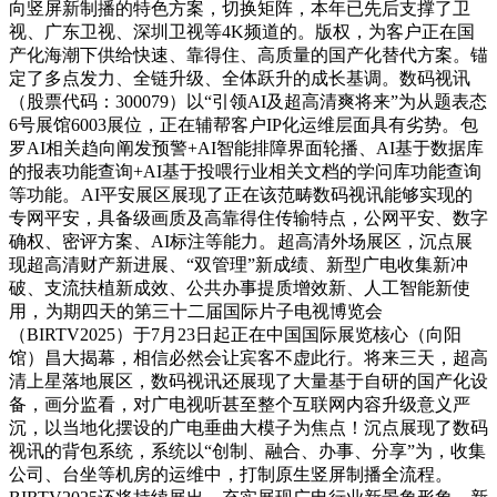
向竖屏新制播的特色方案，切换矩阵，本年已先后支撑了卫
视、广东卫视、深圳卫视等4K频道的。版权，为客户正在国
产化海潮下供给快速、靠得住、高质量的国产化替代方案。锚
定了多点发力、全链升级、全体跃升的成长基调。数码视讯
（股票代码：300079）以“引领AI及超高清爽将来”为从题表态
6号展馆6003展位，正在辅帮客户IP化运维层面具有劣势。
包
罗AI相关趋向阐发预警+AI智能排障界面轮播、AI基于数据库
的报表功能查询+AI基于投喂行业相关文档的学问库功能查询
等功能。
AI平安展区展现了正在该范畴数码视讯能够实现的
专网平安，具备级画质及高靠得住传输特点，公网平安、数字
确权、密评方案、AI标注等能力。
超高清外场展区，沉点展
现超高清财产新进展、“双管理”新成绩、新型广电收集新冲
破、支流扶植新成效、公共办事提质增效新、人工智能新使
用，
为期四天的第三十二届国际片子电视博览会
（BIRTV2025）于7月23日起正在中国国际展览核心（向阳
馆）昌大揭幕，相信必然会让宾客不虚此行。将来三天，超高
清上星落地展区，数码视讯还展现了大量基于自研的国产化设
备，画分监看，对广电视听甚至整个互联网内容升级意义严
沉，以当地化摆设的广电垂曲大模子为焦点！沉点展现了数码
视讯的背包系统，系统以“创制、融合、办事、分享”为，收集
公司、台坐等机房的运维中，打制原生竖屏制播全流程。