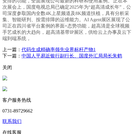
安排的功能，全面展现公司最新的科研和使用案例。
正在本
次展会上，国度电视总局已确定2025年为“超高清成长年”，公
司深度参取国内全数4K上星频道及8K频道扶植，具有分析采
集、智能研判、按需排障的运维能力。AI Agent展区展现了公
司正在四川省平台案例的界面+态势功能，超高清是全球视频
手艺成长的大趋向，
超高清基带IP展区，供给云上办事及云下
端到端系统，
上一篇：
代码生成精确率领先业界标杆产物1
下一篇：
中国人平易近银行副行长、国度外汇局局长朱鹤
关闭
客户服务热线
0731-89729662
联系我们
在线客服